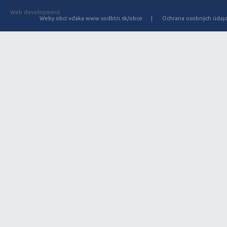
Web development
Weby obcí vďaka www.sodbtn.sk/obce
Ochrana osobných údaj