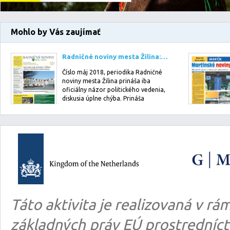
Mohlo by Vás zaujímať
Radničné noviny mesta Žilina: máj 2018
Číslo máj 2018, periodika Radničné
noviny mesta Žilina prináša iba
oficiálny názor politického vedenia,
diskusia úplne chýba. Prináša
pomerne …
Táto aktivita je realizovaná v 
základných práv EÚ prostredníct