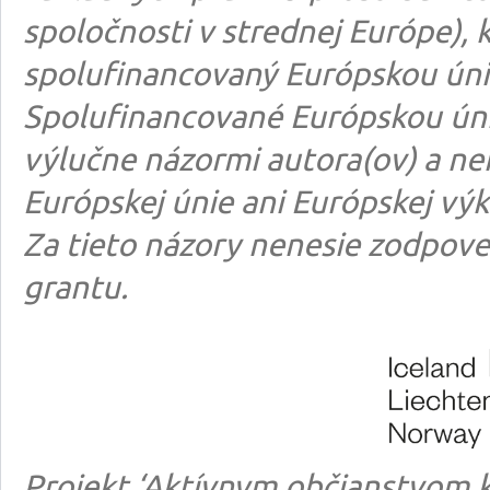
spoločnosti v strednej Európe), k
spolufinancovaný Európskou úni
Spolufinancované Európskou úni
výlučne názormi autora(ov) a n
Európskej únie ani Európskej výk
Za tieto názory nenesie zodpove
grantu.
Projekt ‘Aktívnym občianstvom k