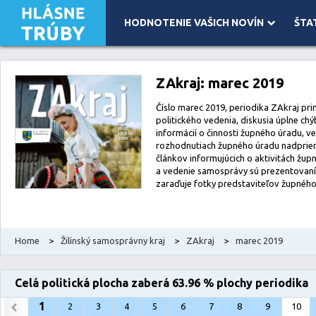
HODNOTENIE VAŠICH NOVÍN
ŠTA
Leaflet
| Map data ©
OpenStreetMap
contributors, Imagery ©
Mapbox
ZAkraj: marec 2019
Číslo marec 2019, periodika ZAkraj prin
politického vedenia, diskusia úplne ch
informácií o činnosti župného úradu, v
rozhodnutiach župného úradu nadprie
článkov informujúcich o aktivitách žu
a vedenie samosprávy sú prezentovaní
zaraďuje fotky predstaviteľov župného
Home
>
Žilinský samosprávny kraj
>
ZAkraj
>
marec 2019
Celá politická plocha zaberá 63.96 % plochy periodika
1
2
3
4
5
6
7
8
9
10