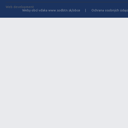
Web development
Weby obcí vďaka www.sodbtn.sk/obce
Ochrana osobných údaj