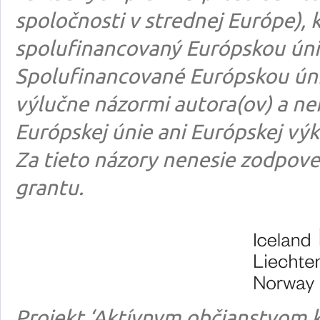
spoločnosti v strednej Európe), k
spolufinancovaný Európskou úni
Spolufinancované Európskou úni
výlučne názormi autora(ov) a n
Európskej únie ani Európskej výk
Za tieto názory nenesie zodpove
grantu.
Projekt ‘Aktívnym občianstvom k