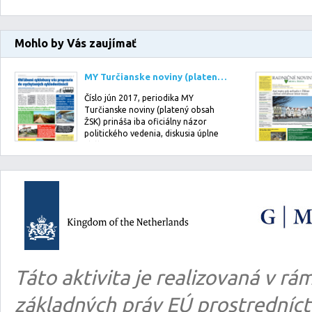
Mohlo by Vás zaujímať
MY Turčianske noviny (platený obsah ŽSK): jún 2017
Číslo jún 2017, periodika MY
Turčianske noviny (platený obsah
ŽSK) prináša iba oficiálny názor
politického vedenia, diskusia úplne
chýba. Prin…
Táto aktivita je realizovaná v 
základných práv EÚ prostredníct