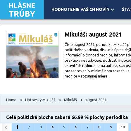
HODNOTENIE VAŠICH NOVÍN
ŠTA
Leaflet
| Map data ©
OpenStreetMap
contributors, Imagery ©
Mapbox
Mikuláš: august 2021
Číslo august 2021, periodika Mikuláš pr
politického vedenia, diskusia úplne ch
informácií o činnosti radnice, informác
prakticky nevyskytujú, podstatný počet
aktivitách radnice nemá autora, staro
prezentovaní v minimálnom rozsahu a 
radnice v rozumnej miere.
Home
>
Liptovský Mikuláš
>
Mikuláš
>
august 2021
Celá politická plocha zaberá 66.99 % plochy periodika
1
2
3
4
5
6
7
8
9
10