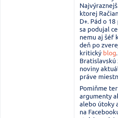
Najvýraznejši
ktorej Račia
D+. Pád o 18
sa podujal c
nemu aj šéf 
deň po zvere
kritický
blog
Bratislavskú
noviny aktuál
práve miest
Pomiňme tera
argumenty ak
alebo útoky 
na Facebooku