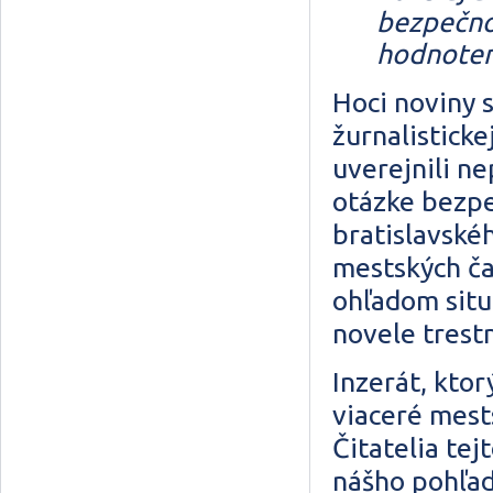
bezpečnos
hodnoten
Hoci noviny 
žurnalistick
uverejnili ne
otázke bezpe
bratislavské
mestských ča
ohľadom situ
novele trest
Inzerát, ktor
viaceré mests
Čitatelia tej
nášho pohľad