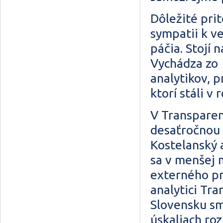
Dôležité pri
sympatii k v
páčia. Stojí 
Vychádza zo 
analytikov, 
ktorí stáli v
V Transparen
desaťročnou 
Kostelanský 
sa v menšej m
externého pro
analytici Tr
Slovensku sm
úskaliach ro