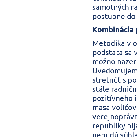
samotných ra
postupne do
Kombinácia 
Metodika v ob
podstata sa 
možno nazera
Uvedomujeme 
stretnúť s p
stále radnič
pozitívneho i
masa voličov 
verejnoprávn
republiky nij
nebudú súhla