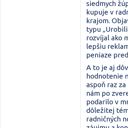
siedmych žúp.
kupuje v rad
krajom. Obja
typu „Urobili
rozvíjal ako
lepšiu rekla
peniaze pred
A to je aj d
hodnotenie n
aspoň raz za 
nám po zvere
podarilo v m
dôležitej té
radničných n
záujmu a kon