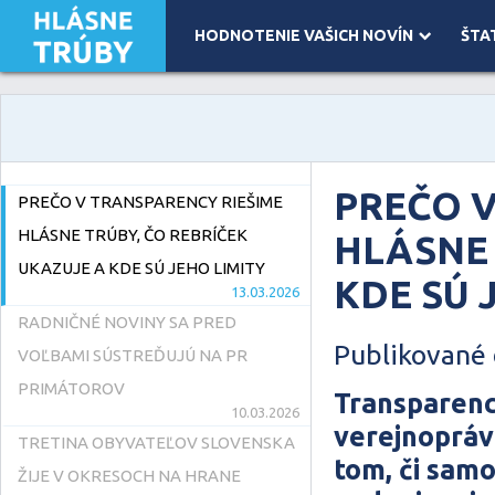
HODNOTENIE VAŠICH NOVÍN
ŠTA
Leaflet
| Map data ©
OpenStreetMap
contributors, Imagery ©
Mapbox
PREČO V
PREČO V TRANSPARENCY RIEŠIME
HLÁSNE TRÚBY, ČO REBRÍČEK
HLÁSNE 
UKAZUJE A KDE SÚ JEHO LIMITY
KDE SÚ 
13.03.2026
RADNIČNÉ NOVINY SA PRED
Publikované 
VOĽBAMI SÚSTREĎUJÚ NA PR
PRIMÁTOROV
Transparenc
10.03.2026
verejnopráv
TRETINA OBYVATEĽOV SLOVENSKA
tom, či samo
ŽIJE V OKRESOCH NA HRANE