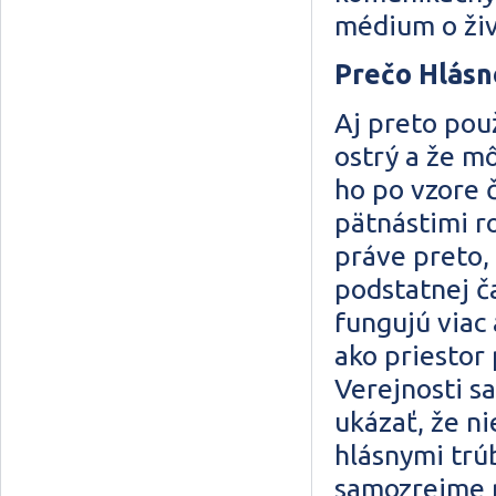
médium o živ
Prečo Hlásn
Aj preto pou
ostrý a že mô
ho po vzore 
pätnástimi ro
práve preto,
podstatnej č
fungujú viac
ako priestor
Verejnosti s
ukázať, že n
hlásnymi trú
samozrejme p