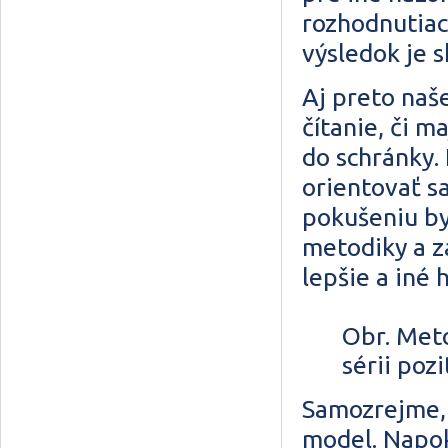
rozhodnutiac
výsledok je 
Aj preto naš
čítanie, či m
do schránky.
orientovať s
pokušeniu by
metodiky a z
lepšie a iné 
Obr. Meto
sérii poz
Samozrejme, 
model. Napok