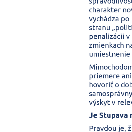
spravodlivosť
charakter no
vychádza po 
stranu „polit
penalizácii v
zmienkach na
umiestnenie
Mimochodom a
priemere ani
hovoriť o dob
samosprávnyc
výskyt v rel
Je Stupava 
Pravdou je, 