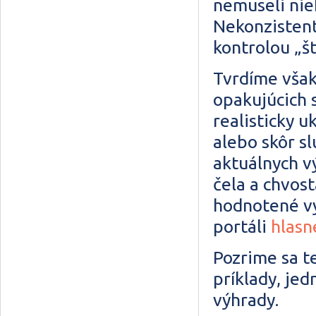
nemuseli nie
Nekonzistent
kontrolou „š
Tvrdíme však
opakujúcich 
realisticky u
alebo skôr s
aktuálnych vý
čela a chvost
hodnotené v
portáli
hlasn
Pozrime sa te
príklady, je
výhrady.