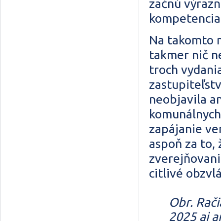
začnú výrazn
kompetenciam
Na takomto m
takmer nič ne
troch vydani
zastupiteľstv
neobjavila an
komunálnych 
zapájanie ve
aspoň za to, 
zverejňovani
citlivé obzvl
Obr. Rač
2025 aj a