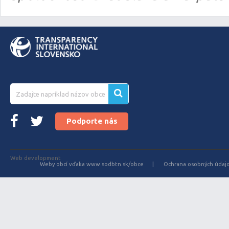
Podporte nás
Web development
Weby obcí vďaka www.sodbtn.sk/obce
Ochrana osobných údaj