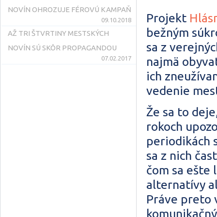
NOVÍN OHROZUJE FÉROVÚ KAMPAŇ
Projekt
Hlás
09.10.2018
bežným súkr
AŽ TRI ŠTVRTINY MESTSKÝCH
sa z verejnýc
NOVÍN SÚ SKÔR PROPAGANDOU
najmä obyvat
07.02.2017
ich zneužívan
vedenie mest
Že sa to dej
rokoch upozo
periodikách 
sa z nich čas
čom sa ešte l
alternatívy a
Práve preto 
komunikačný 