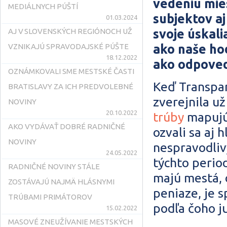
vedeniu mies
MEDIÁLNYCH PÚŠTÍ
subjektov aj
01.03.2024
svoje úskalia
AJ V SLOVENSKÝCH REGIÓNOCH UŽ
ako naše ho
VZNIKAJÚ SPRAVODAJSKÉ PÚŠTE
18.12.2022
ako odpoved
OZNÁMKOVALI SME MESTSKÉ ČASTI
Keď Transpar
BRATISLAVY ZA ICH PREDVOLEBNÉ
zverejnila už
NOVINY
20.10.2022
trúby
mapujúc
AKO VYDÁVAŤ DOBRÉ RADNIČNÉ
ozvali sa aj 
NOVINY
nespravodliv
24.05.2022
týchto perio
RADNIČNÉ NOVINY STÁLE
majú mestá, 
ZOSTÁVAJÚ NAJMÄ HLÁSNYMI
peniaze, je s
TRÚBAMI PRIMÁTOROV
podľa čoho j
15.02.2022
MASOVÉ ZNEUŽÍVANIE MESTSKÝCH