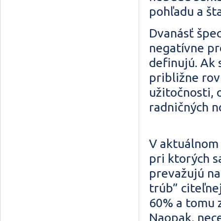
pohľadu a š
Dvanásť špec
negatívne pr
definujú. Ak
približne ro
užitočnosti,
radničných n
V aktuálnom 
pri ktorých s
prevažujú na
trúb” citeľne
60% a tomu z
Naopak, nece