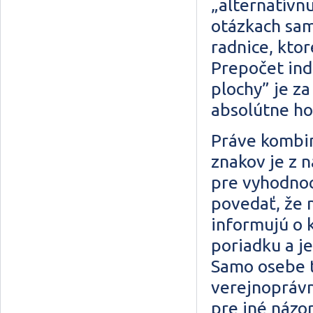
„alternatívn
otázkach sam
radnice, kto
Prepočet ind
plochy” je z
absolútne h
Práve kombin
znakov je z 
pre vyhodnoc
povedať, že 
informujú o k
poriadku a j
Samo osebe t
verejnoprávn
pre iné názo