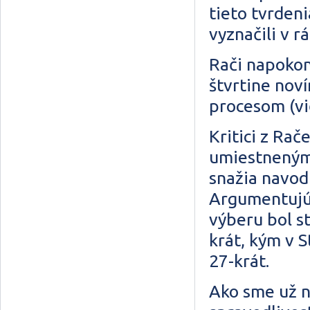
tieto tvrden
vyznačili v 
Rači napokon 
štvrtine nov
procesom (vi
Kritici z Rač
umiestneným
snažia navodi
Argumentujú 
výberu bol s
krát, kým v 
27-krát.
Ako sme už n