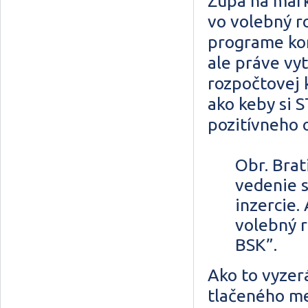
Župa na mark
vo volebný ro
programe kom
ale práve vyt
rozpočtovej 
ako keby si 
pozitívneho 
Obr. Brat
vedenie 
inzercie.
volebný r
BSK”.
Ako to vyzerá
tlačeného me