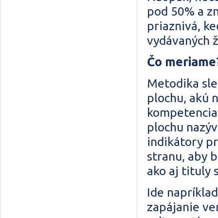
pod 50% a zn
priaznivá, k
vydávaných 
Čo meriame
Metodika sle
plochu, akú 
kompetencia
plochu nazýv
indikátory p
stranu, aby 
ako aj titul
Ide napríkla
zapájanie ve