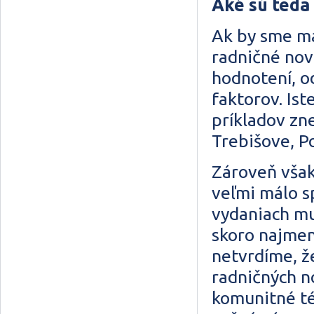
Aké sú teda
Ak by sme ma
radničné novi
hodnotení, o
faktorov. Ist
príkladov zn
Trebišove, P
Zároveň však
veľmi málo s
vydaniach mu
skoro najmen
netvrdíme, ž
radničných no
komunitné té