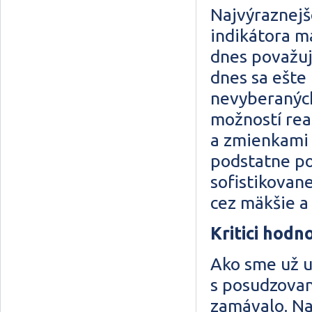
Najvýraznejš
indikátora m
dnes považuj
dnes sa ešte
nevyberaných
možností reak
a zmienkami 
podstatne po
sofistikovan
cez mäkšie a
Kritici hodn
Ako sme už uv
s posudzovan
zamávalo. Na