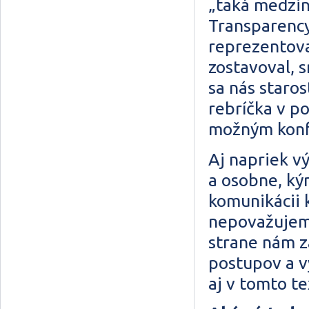
„taká medzin
Transparency
reprezentova
zostavoval, s
sa nás staros
rebríčka v po
možným konf
Aj napriek v
a osobne, ký
komunikácii 
nepovažujeme
strane nám z
postupov a v
aj v tomto t