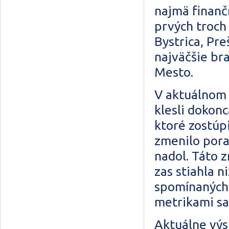
najmä finanč
prvých troch 
Bystrica, Pre
najväčšie br
Mesto.
V aktuálnom 
klesli dokon
ktoré zostúpi
zmenilo pora
nadol. Táto 
zas stiahla n
spomínaných 
metrikami sa
Aktuálne výs