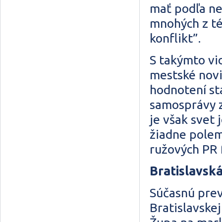
mať podľa n
mnohých z té
konflikt”.
S takýmto v
mestské novi
hodnotení st
samosprávy z
je však svet
žiadne polem
ružových PR
Bratislavská
Súčasnú prev
Bratislavskej