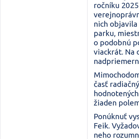
ročníku 2025
verejnoprávn
nich objavil
parku, miestn
o podobnú po
viackrát. Na 
nadpriemerne
Mimochodom,
časť radiačn
hodnotených 
žiaden polem
Ponúknuť vys
Feik. Vyžadov
neho rozumné