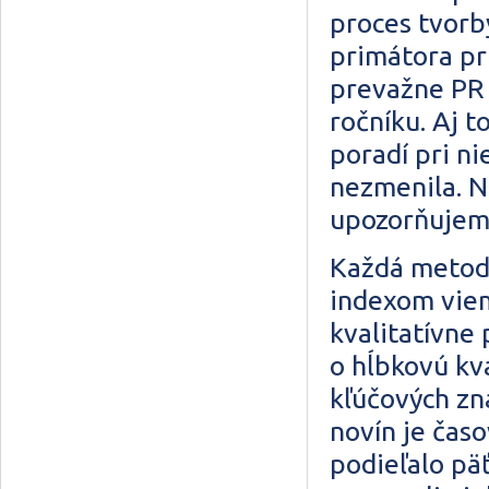
proces tvorb
primátora pri
prevažne PR 
ročníku. Aj 
poradí pri ni
nezmenila. N
upozorňujeme
Každá metodi
indexom viem
kvalitatívne
o hĺbkovú kv
kľúčových zn
novín je čas
podieľalo pä