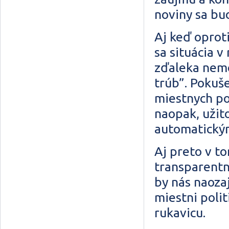
noviny sa bu
Aj keď oprot
sa situácia v
zďaleka nem
trúb”. Pokuš
miestnych pol
naopak, užit
automatický
Aj preto v to
transparentn
by nás naozaj
miestni polit
rukavicu.