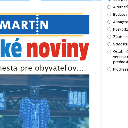
Alternat
Budúce 
Anonymn
Poškodz
Zápis uz
Starosta
Ostatní 
vedenia 
prednost
Plocha r