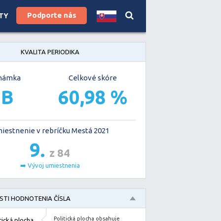
Podporte nás
TY
KVALITA PERIODIKA
námka
Celkové skóre
B
60,98 %
iestnenie v rebríčku Mestá 2021
9.
z 84
➡️ Vývoj umiestnenia
TI HODNOTENIA ČÍSLA
8
19
20
21
22
23
24
Politická plocha obsahuje
tická plocha