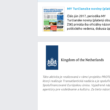
Číslo jún 2017, periodika MY
Turčianske noviny (platený ob
ŽSK) prináša iba oficiálny názo
politického vedenia, diskusia ú
chýba. Prin…
Táto aktivita je realizovaná v rámci projektu PRO
ktorý realizuje Transatlantická nadácia a je spolu
Spolufinancované Európskou úniou. Vyjadrené názo
agentúry pre vzdelávanie a kultúru. Za tieto názo