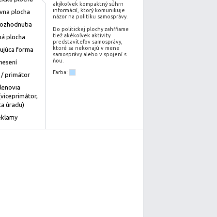
akýkoľvek kompaktný súhrn
informácií, ktorý komunikuje
ívna plocha
názor na politiku samosprávy.
rozhodnutia
Do politickej plochy zahŕňame
tiež akékoľvek aktivity
á plocha
predstaviteľov samosprávy,
ktoré sa nekonajú v mene
ujúca forma
samosprávy alebo v spojení s
ňou.
nesení
Farba:
 / primátor
členovia
(viceprimátor,
a úradu)
eklamy