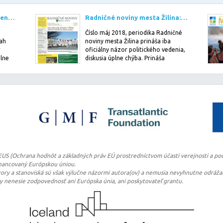
MY Turčianske noviny (platený obsah ŽSK): jún 2017
Radničné noviny mesta Žilina: máj 2018
Číslo máj 2018, periodika Radničné
sah
noviny mesta Žilina prináša iba
r
oficiálny názor politického vedenia,
plne
diskusia úplne chýba. Prináša
pomerne …
TEUS (Ochrana hodnôt a základných práv EÚ prostredníctvom účasti verejnosti a pod
financovaný Európskou úniou.
ry a stanoviská sú však výlučne názormi autora(ov) a nemusia nevyhnutne odrážať
ry nenesie zodpovednosť ani Európska únia, ani poskytovateľ grantu.