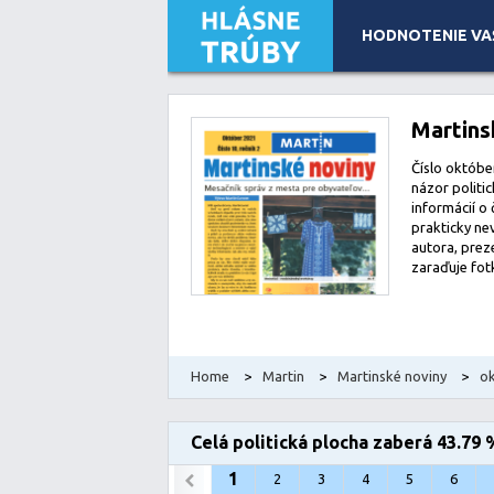
HODNOTENIE VA
Leaflet
| Map data ©
OpenStreetMap
contributors, Imagery
Martins
Číslo október
názor politi
informácií o
prakticky nev
autora, prez
zaraďuje fot
Home
>
Martin
>
Martinské noviny
>
o
Celá politická plocha zaberá 43.79 
1
2
3
4
5
6