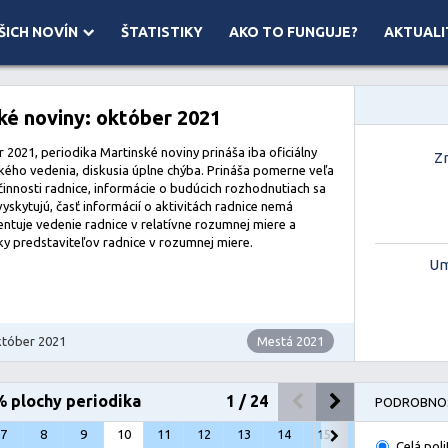
ŠICH NOVÍN
ŠTATISTIKY
AKO TO FUNGUJE?
AKTUALI
 ©
Mapbox
ké noviny: október 2021
 2021, periodika Martinské noviny prináša iba oficiálny
Z
ckého vedenia, diskusia úplne chýba. Prináša pomerne veľa
 činnosti radnice, informácie o budúcich rozhodnutiach sa
yskytujú, časť informácií o aktivitách radnice nemá
entuje vedenie radnice v relatívne rozumnej miere a
ky predstaviteľov radnice v rozumnej miere.
Um
któber 2021
Mestá 2021
% plochy periodika
1
/
24
PODROBNOS
7
8
9
10
11
12
13
14
15
16
17
1
Celá poli