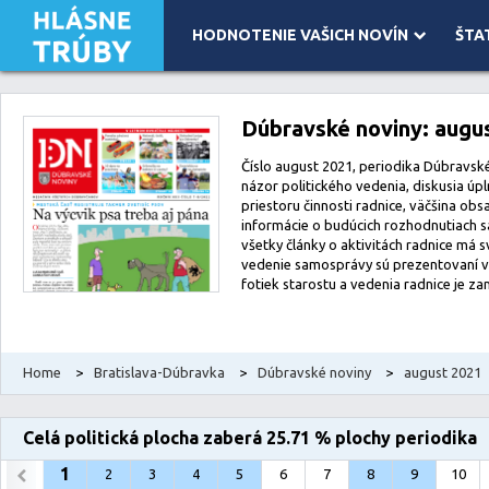
HODNOTENIE VAŠICH NOVÍN
ŠTA
Leaflet
| Map data ©
OpenStreetMap
contributors, Imagery ©
Mapbox
Dúbravské noviny: augu
Číslo august 2021, periodika Dúbravské 
názor politického vedenia, diskusia úp
priestoru činnosti radnice, väčšina obsa
informácie o budúcich rozhodnutiach s
všetky články o aktivitách radnice má s
vedenie samosprávy sú prezentovaní 
fotiek starostu a vedenia radnice je za
Home
>
Bratislava-Dúbravka
>
Dúbravské noviny
>
august 2021
Celá politická plocha zaberá 25.71 % plochy periodika
1
2
3
4
5
6
7
8
9
10