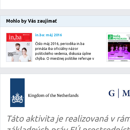
Mohlo by Vás zaujímať
in.ba: máj 2016
Číslo máj 2016, periodika in.ba
prináša iba oficiálny názor
politického vedenia, diskusia úplne
chýba. O miestnej politike referuje v
minimáln…
Táto aktivita je realizovaná v 
základných práv EÚ prostredníct