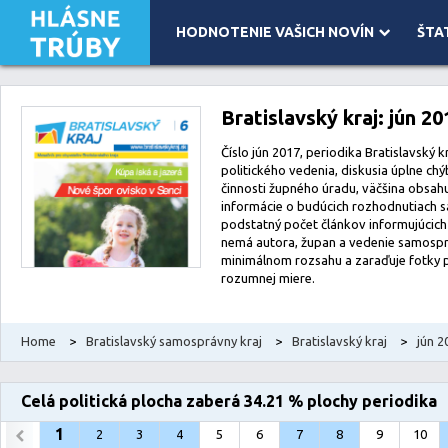
HODNOTENIE VAŠICH NOVÍN
ŠTA
Leaflet
| Map data ©
OpenStreetMap
contributors, Imagery ©
Mapbox
Bratislavský kraj: jún 20
Číslo jún 2017, periodika Bratislavský k
politického vedenia, diskusia úplne ch
činnosti župného úradu, väčšina obsahu 
informácie o budúcich rozhodnutiach sa
podstatný počet článkov informujúcich
nemá autora, župan a vedenie samospr
minimálnom rozsahu a zaraďuje fotky 
rozumnej miere.
Home
>
Bratislavský samosprávny kraj
>
Bratislavský kraj
>
jún 2
Celá politická plocha zaberá 34.21 % plochy periodika
1
2
3
4
5
6
7
8
9
10