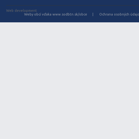
Web development
Weby obcí vďaka www.sodbtn.sk/obce
Ochrana osobných údaj