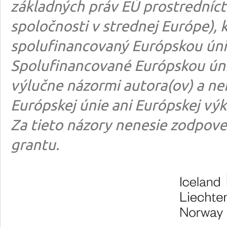
základných práv EÚ prostredníct
spoločnosti v strednej Európe), k
spolufinancovaný Európskou úni
Spolufinancované Európskou úni
výlučne názormi autora(ov) a n
Európskej únie ani Európskej výk
Za tieto názory nenesie zodpove
grantu.