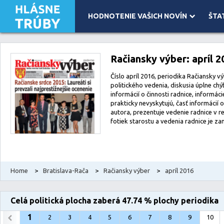
HODNOTENIE VAŠICH NOVÍN
ŠTA
Leaflet
| Map data ©
OpenStreetMap
contributors, Imagery ©
Mapbox
Račiansky výber: apríl 2
Číslo apríl 2016, periodika Račiansky vý
politického vedenia, diskusia úplne ch
informácií o činnosti radnice, informác
prakticky nevyskytujú, časť informácií 
autora, prezentuje vedenie radnice v r
fotiek starostu a vedenia radnice je za
Home
>
Bratislava-Rača
>
Račiansky výber
>
apríl 2016
Celá politická plocha zaberá 47.74 % plochy periodika
1
2
3
4
5
6
7
8
9
10