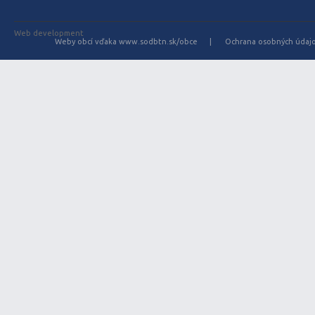
Web development
Weby obcí vďaka www.sodbtn.sk/obce
Ochrana osobných údaj