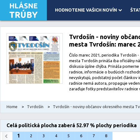
HODNOTENIE VAŠICH NOVÍN
ŠTA
Leaflet
| Map data ©
OpenStreetMap
contributors, Imagery ©
Mapbox
Tvrdošín - noviny obča
mesta Tvrdošín: marec 
Číslo marec 2021, periodika Tvrdošín 
mesta Tvrdošín prináša iba oficiálny n
diskusia úplne chýba. Prináša pomerne v
radnice, informácie o budúcich rozhodn
nevyskytujú, podstatný počet článkov i
radnice nemá autora, propaguje veden
zaraďuje fotky predstaviteľov radnice 
Home
>
Tvrdošín
>
Tvrdošín - noviny občanov okresného mesta Tv
Celá politická plocha zaberá 52.97 % plochy periodika
1
2
3
4
5
6
7
8