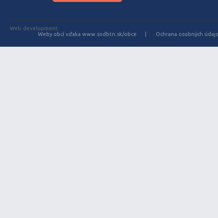
Web development
Weby obcí vďaka www.sodbtn.sk/obce
Ochrana osobných údaj