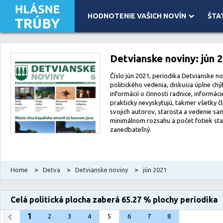
HODNOTENIE VAŠICH NOVÍN
ŠTA
Leaflet
| Map data ©
OpenStreetMap
contributors, Imagery ©
Mapbox
Detvianske noviny: jún 
Číslo jún 2021, periodika Detvianske no
politického vedenia, diskusia úplne ch
informácií o činnosti radnice, informác
prakticky nevyskytujú, takmer všetky č
svojich autorov, starosta a vedenie s
minimálnom rozsahu a počet fotiek star
zanedbateľný.
Home
>
Detva
>
Detvianske noviny
>
jún 2021
Celá politická plocha zaberá 65.27 % plochy periodika
1
2
3
4
5
6
7
8