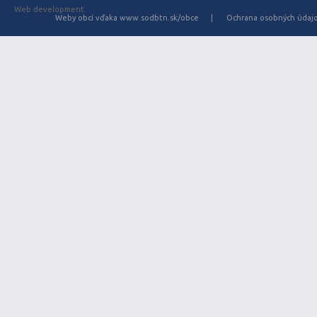
Web development
Weby obcí vďaka www.sodbtn.sk/obce
Ochrana osobných údaj