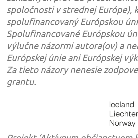
spoločnosti v strednej Európe), k
spolufinancovaný Európskou úni
Spolufinancované Európskou úni
výlučne názormi autora(ov) a n
Európskej únie ani Európskej výk
Za tieto názory nenesie zodpove
grantu.
Projekt ‘Aktívnym občianstvom k