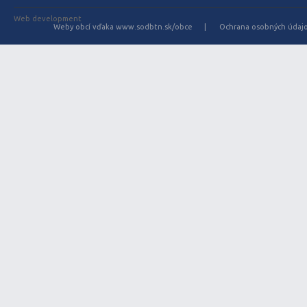
Web development
Weby obcí vďaka www.sodbtn.sk/obce
Ochrana osobných údaj