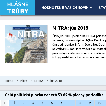
HODNOTENIE VAŠICH NOVÍN
ŠTA
Leaflet
| Map data ©
OpenStreetMap
contributors, Imagery ©
Mapbox
NITRA: jún 2018
Číslo jún 2018, periodika NITRA prináša
vedenia, diskusia úplne chýba. Prináša
činnosti radnice, informácie o budúcic
nevyskytujú, časť informácií o aktivitá
prezentuje vedenie radnice v relatívne
fotky predstaviteľov radnice v rozumne
Home
>
Nitra
>
NITRA
>
jún 2018
Celá politická plocha zaberá 53.65 % plochy periodika
1
2
3
4
5
6
7
8
9
10