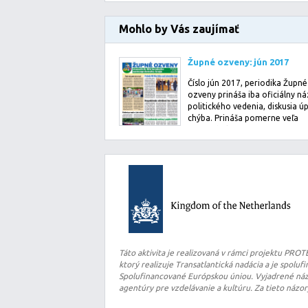
Mohlo by Vás zaujímať
Župné ozveny: jún 2017
Číslo jún 2017, periodika Župné
ozveny prináša iba oficiálny n
politického vedenia, diskusia ú
chýba. Prináša pomerne veľa
informácií …
Táto aktivita je realizovaná v rámci projektu PRO
ktorý realizuje Transatlantická nadácia a je spolu
Spolufinancované Európskou úniou. Vyjadrené názo
agentúry pre vzdelávanie a kultúru. Za tieto názo