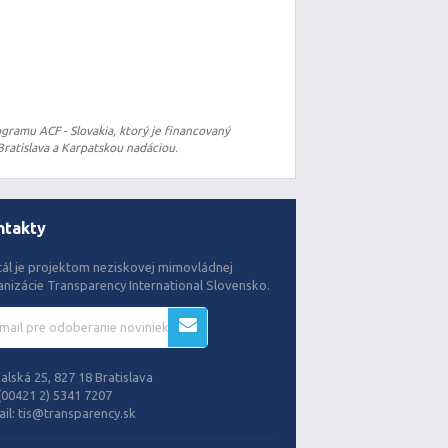
gramu ACF - Slovakia, ktorý je financovaný
ratislava a Karpatskou nadáciou.
ntakty
tál je projektom neziskovej mimovládnej
anizácie Transparency International Slovensko.
alská 25, 827 18 Bratislava
(00421 2) 5341 7207
il:
tis@transparency.sk