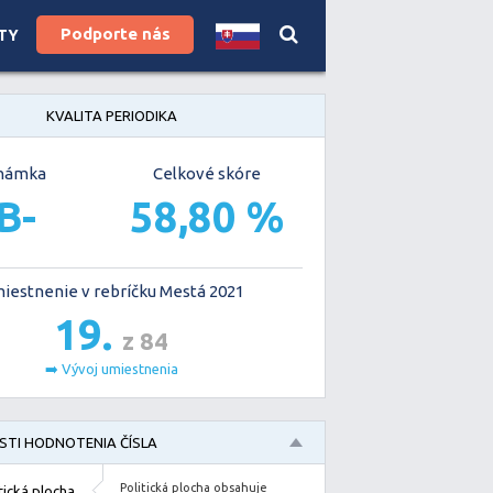
Podporte nás
TY
KVALITA PERIODIKA
námka
Celkové skóre
B-
58,80 %
iestnenie v rebríčku Mestá 2021
19.
z 84
➡️ Vývoj umiestnenia
TI HODNOTENIA ČÍSLA
Politická plocha obsahuje
tická plocha