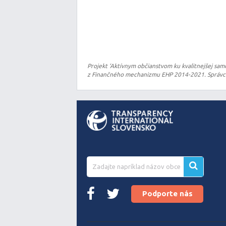
Projekt ‘Aktívnym občianstvom ku kvalitnejšej sam
z Finančného mechanizmu EHP 2014-2021. Správcom
Podporte nás