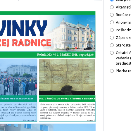
Alternat
Budúce 
Anonymn
Poškodz
Zápis uz
Starosta
Ostatní 
vedenia 
prednost
Plocha r