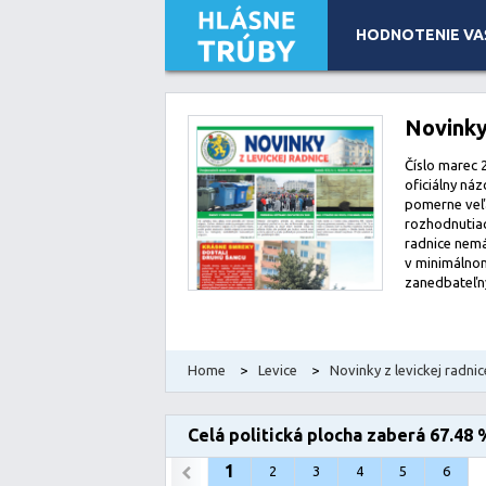
HODNOTENIE VA
Leaflet
| Map data ©
OpenStreetMap
contributors, Imagery
Novinky
Číslo marec 2
oficiálny náz
pomerne veľa
rozhodnutiach
radnice nemá
v minimálnom
zanedbateľn
Home
>
Levice
>
Novinky z levickej radnic
Celá politická plocha zaberá 67.48 
1
2
3
4
5
6