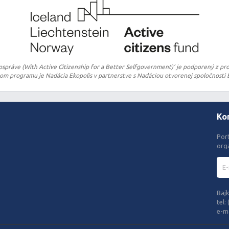
ospráve (With Active Citizenship for a Better Selfgovernment)’ je podporený z pro
 programu je Nadácia Ekopolis v partnerstve s Nadáciou otvorenej spoločnosti B
Ko
Por
org
Bajk
tel:
e-ma