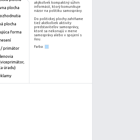
akýkoľvek kompaktný súhrn
informácií, ktorý komunikuje
ívna plocha
názor na politiku samosprávy.
rozhodnutia
Do politickej plochy zahŕňame
tiež akékoľvek aktivity
á plocha
predstaviteľov samosprávy,
ktoré sa nekonajú v mene
ujúca forma
samosprávy alebo v spojení s
ňou.
nesení
Farba:
 / primátor
členovia
(viceprimátor,
a úradu)
eklamy