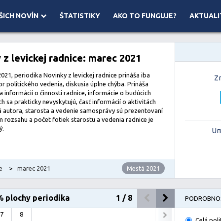
ŠICH NOVÍN
ŠTATISTIKY
AKO TO FUNGUJE?
AKTUALI
 ©
Mapbox
 z levickej radnice: marec 2021
021, periodika Novinky z levickej radnice prináša iba
Z
or politického vedenia, diskusia úplne chýba. Prináša
 informácií o činnosti radnice, informácie o budúcich
 sa prakticky nevyskytujú, časť informácií o aktivitách
 autora, starosta a vedenie samosprávy sú prezentovaní
 rozsahu a počet fotiek starostu a vedenia radnice je
ý.
Um
e
>
marec 2021
Mestá 2021
% plochy periodika
1
/
8
PODROBNOS
7
8
Celá poli