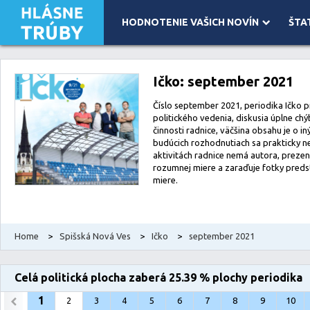
HODNOTENIE VAŠICH NOVÍN
ŠTA
Leaflet
| Map data ©
OpenStreetMap
contributors, Imagery ©
Mapbox
Ičko: september 2021
Číslo september 2021, periodika Ičko pr
politického vedenia, diskusia úplne ch
činnosti radnice, väčšina obsahu je o in
budúcich rozhodnutiach sa prakticky ne
aktivitách radnice nemá autora, prezen
rozumnej miere a zaraďuje fotky preds
miere.
Home
>
Spišská Nová Ves
>
Ičko
>
september 2021
Celá politická plocha zaberá 25.39 % plochy periodika
1
2
3
4
5
6
7
8
9
10