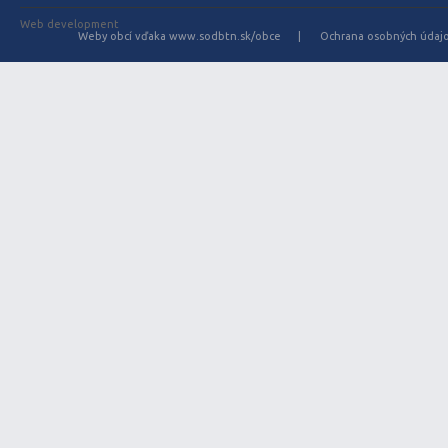
Web development
Weby obcí vďaka www.sodbtn.sk/obce
Ochrana osobných údaj