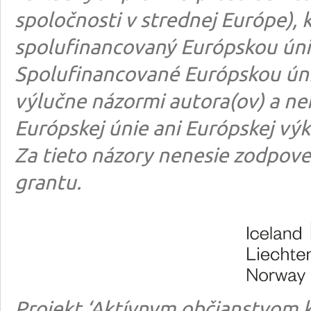
spoločnosti v strednej Európe), k
spolufinancovaný Európskou úni
Spolufinancované Európskou úni
výlučne názormi autora(ov) a n
Európskej únie ani Európskej výk
Za tieto názory nenesie zodpove
grantu.
Projekt ‘Aktívnym občianstvom k