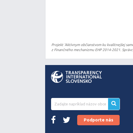
Projekt ‘Aktívnym občianstvom ku kvalitnejšej sam
z Finančného mechanizmu EHP 2014-2021. Správcom
Podporte nás