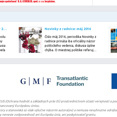
Spolu tvoríme kraj: fabruár 2022
Novinky z radnice: máj 2016
polu
Číslo máj 2016, periodika Novinky z
ny
radnice prináša iba oficiálny názor
usia
politického vedenia, diskusia úplne
veľa
chýba. O miestnej politike referuj…
TEUS (Ochrana hodnôt a základných práv EÚ prostredníctvom účasti verejnosti a pod
financovaný Európskou úniou.
ry a stanoviská sú však výlučne názormi autora(ov) a nemusia nevyhnutne odrážať
ry nenesie zodpovednosť ani Európska únia, ani poskytovateľ grantu.