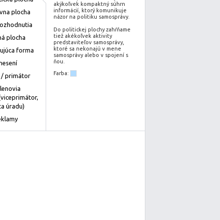
akýkoľvek kompaktný súhrn
informácií, ktorý komunikuje
ívna plocha
názor na politiku samosprávy.
rozhodnutia
Do politickej plochy zahŕňame
tiež akékoľvek aktivity
á plocha
predstaviteľov samosprávy,
ktoré sa nekonajú v mene
ujúca forma
samosprávy alebo v spojení s
ňou.
nesení
Farba:
 / primátor
členovia
(viceprimátor,
a úradu)
eklamy