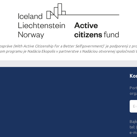
ospráve (With Active Citizenship for a Better Selfgovernment)’ je podporený z pro
 programu je Nadácia Ekopolis v partnerstve s Nadáciou otvorenej spoločnosti B
Ko
Por
org
Bajk
tel:
e-ma