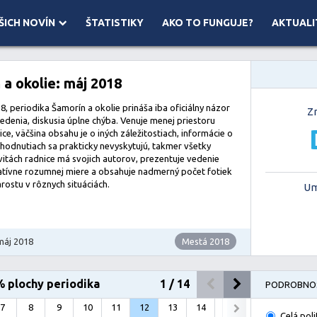
ŠICH NOVÍN
ŠTATISTIKY
AKO TO FUNGUJE?
AKTUALI
 ©
Mapbox
 a okolie: máj 2018
8, periodika Šamorín a okolie prináša iba oficiálny názor
Z
vedenia, diskusia úplne chýba. Venuje menej priestoru
ice, väčšina obsahu je o iných záležitostiach, informácie o
hodnutiach sa prakticky nevyskytujú, takmer všetky
ivitách radnice má svojich autorov, prezentuje vedenie
latívne rozumnej miere a obsahuje nadmerný počet fotiek
rostu v rôznych situáciách.
Um
máj 2018
Mestá 2018
% plochy periodika
1
/
14
PODROBNOS
7
8
9
10
11
12
13
14
Celá poli