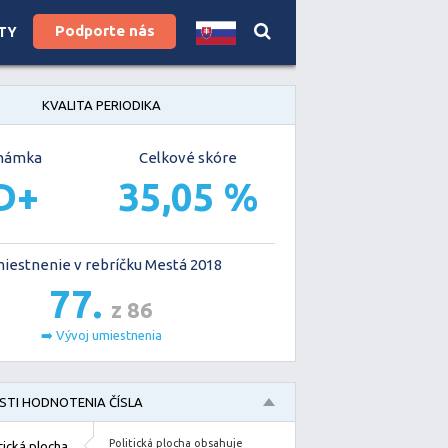
Podporte nás
TY
KVALITA PERIODIKA
námka
Celkové skóre
D+
35,05 %
iestnenie v rebríčku Mestá 2018
77.
z 86
➡️ Vývoj umiestnenia
TI HODNOTENIA ČÍSLA
Politická plocha obsahuje
tická plocha