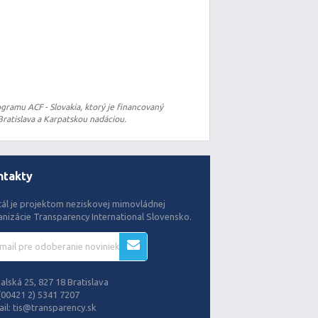
gramu ACF - Slovakia, ktorý je financovaný
ratislava a Karpatskou nadáciou.
ntakty
tál je projektom neziskovej mimovládnej
anizácie Transparency International Slovensko.
alská 25, 827 18 Bratislava
(00421 2) 5341 7207
il:
tis@transparency.sk