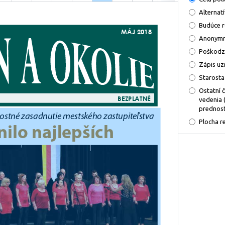
Alternat
Budúce 
Anonymn
Poškodz
Zápis uz
Starosta
Ostatní 
vedenia 
prednost
Plocha r