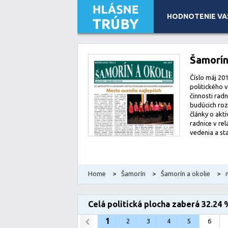
HODNOTENIE VA
Leaflet
| Map data ©
OpenStreetMap
contributors, Imagery
Šamorín
Číslo máj 201
politického 
činnosti radn
budúcich roz
články o akt
radnice v re
vedenia a sta
Home
>
Šamorín
>
Šamorín a okolie
>
Celá politická plocha zaberá 32.24 
1
2
3
4
5
6