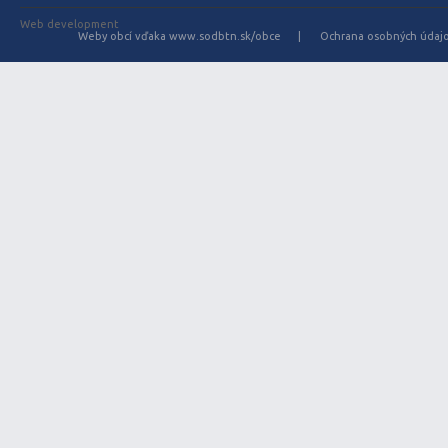
Web development
Weby obcí vďaka www.sodbtn.sk/obce
Ochrana osobných údaj