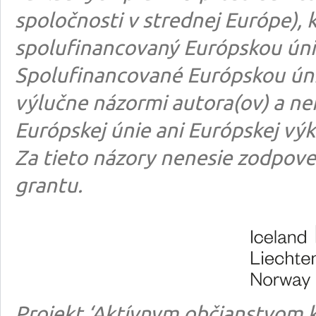
spoločnosti v strednej Európe), k
spolufinancovaný Európskou úni
Spolufinancované Európskou úni
výlučne názormi autora(ov) a n
Európskej únie ani Európskej výk
Za tieto názory nenesie zodpove
grantu.
Projekt ‘Aktívnym občianstvom k