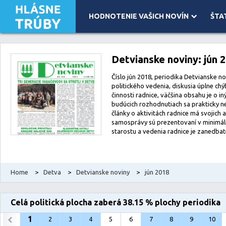
HODNOTENIE VAŠICH NOVÍN
ŠTA
Leaflet
| Map data ©
OpenStreetMap
contributors, Imagery ©
Mapbox
Detvianske noviny: jún 
Číslo jún 2018, periodika Detvianske no
politického vedenia, diskusia úplne ch
činnosti radnice, väčšina obsahu je o in
budúcich rozhodnutiach sa prakticky n
články o aktivitách radnice má svojich 
samosprávy sú prezentovaní v minimál
starostu a vedenia radnice je zanedbat
Home
>
Detva
>
Detvianske noviny
>
jún 2018
Celá politická plocha zaberá 38.15 % plochy periodika
1
2
3
4
5
6
7
8
9
10