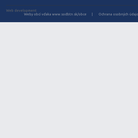
Web development
Weby obcí vďaka www.sodbtn.sk/obce
Ochrana osobných údaj