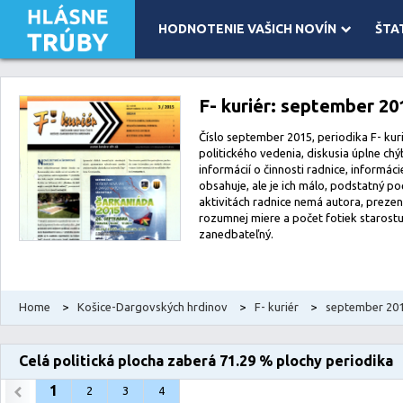
HODNOTENIE VAŠICH NOVÍN
ŠTA
Leaflet
| Map data ©
OpenStreetMap
contributors, Imagery ©
Mapbox
F- kuriér: september 20
Číslo september 2015, periodika F- kuri
politického vedenia, diskusia úplne ch
informácií o činnosti radnice, informá
obsahuje, ale je ich málo, podstatný po
aktivitách radnice nemá autora, prezen
rozumnej miere a počet fotiek starostu
zanedbateľný.
Home
>
Košice-Dargovských hrdinov
>
F- kuriér
>
september 20
Celá politická plocha zaberá 71.29 % plochy periodika
1
2
3
4