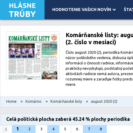
HODNOTENIE VAŠICH NOVÍN
ŠTA
Leaflet
| Map data ©
OpenStreetMap
contributors, Imagery ©
Mapbox
Komárňanské listy: aug
(2. číslo v mesiaci)
Číslo august 2020 (2), periodika Komárň
názor politického vedenia, diskusia úp
informácií o činnosti radnice, informác
prakticky nevyskytujú, podstatný počet
aktivitách radnice nemá autora, prezen
rozumnej miere a zaraďuje fotky preds
miere.
Home
>
Komárno
>
Komárňanské listy
>
august 2020 (2)
Celá politická plocha zaberá 45.24 % plochy periodika
1
2
3
4
5
6
7
8