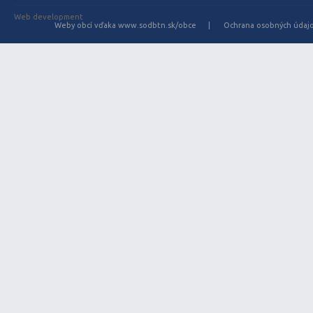
Web development
Weby obcí vďaka www.sodbtn.sk/obce
Ochrana osobných údaj