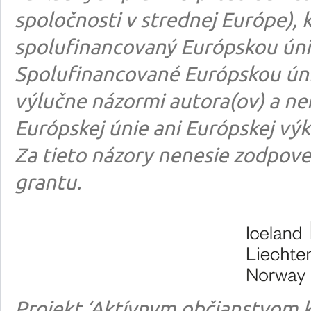
spoločnosti v strednej Európe), k
spolufinancovaný Európskou úni
Spolufinancované Európskou úni
výlučne názormi autora(ov) a n
Európskej únie ani Európskej výk
Za tieto názory nenesie zodpove
grantu.
Projekt ‘Aktívnym občianstvom k