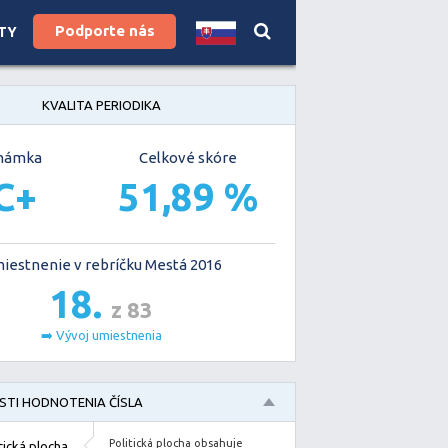
Podporte nás
TY
KVALITA PERIODIKA
námka
Celkové skóre
C+
51,89 %
iestnenie v rebríčku Mestá 2016
18.
z 83
➡️ Vývoj umiestnenia
TI HODNOTENIA ČÍSLA
Politická plocha obsahuje
tická plocha