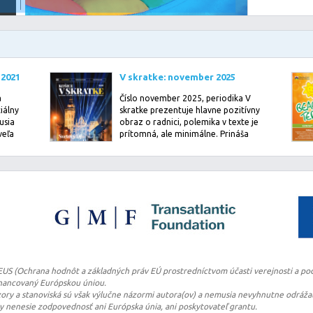
 2021
V skratke: november 2025
a
Číslo november 2025, periodika V
iálny
skratke prezentuje hlavne pozitívny
usia
obraz o radnici, polemika v texte je
veľa
prítomná, ale minimálne. Prináša
pom…
TEUS (Ochrana hodnôt a základných práv EÚ prostredníctvom účasti verejnosti a pod
financovaný Európskou úniou.
ry a stanoviská sú však výlučne názormi autora(ov) a nemusia nevyhnutne odrážať
ry nenesie zodpovednosť ani Európska únia, ani poskytovateľ grantu.