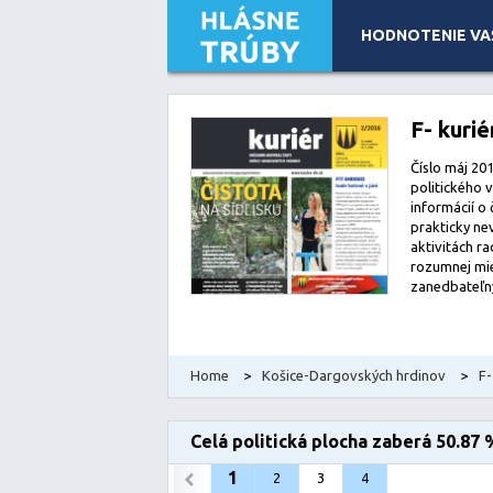
HODNOTENIE VA
Leaflet
| Map data ©
OpenStreetMap
contributors, Imagery
F- kurié
Číslo máj 201
politického 
informácií o
prakticky ne
aktivitách r
rozumnej mie
zanedbateľn
Home
>
Košice-Dargovských hrdinov
>
F-
Celá politická plocha zaberá 50.87 
1
2
3
4