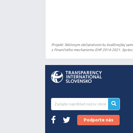
Projekt ‘Aktívnym občianstvom ku kvalitnejšej sam
z Finančného mechanizmu EHP 2014-2021. Správcom
Podporte nás