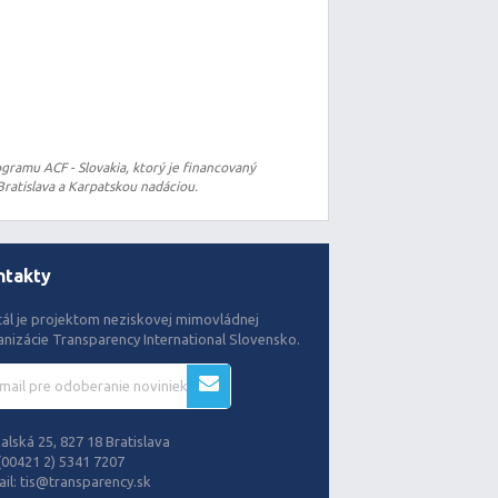
gramu ACF - Slovakia, ktorý je financovaný
ratislava a Karpatskou nadáciou.
ntakty
tál je projektom neziskovej mimovládnej
anizácie Transparency International Slovensko.
alská 25, 827 18 Bratislava
(00421 2) 5341 7207
il:
tis@transparency.sk