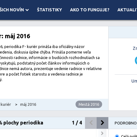
ŠICH NOVÍN
ŠTATISTIKY
AKO TO FUNGUJE?
AKTUALI
 ©
Mapbox
r: máj 2016
6, periodika F- kuriér prináša iba oficiálny názor
Z
vedenia, diskusia úplne chýba. Prináša pomerne veľa
 činnosti radnice, informácie o budúcich rozhodnutiach sa
vyskytujú, podstatný počet článkov informujúcich o
adnice nemá autora, prezentuje vedenie radnice v relatívne
re a počet fotiek starostu a vedenia radnice je
ý.
Um
 kuriér
>
máj 2016
Mestá 2016
% plochy periodika
1
/
4
PODROBNOS
Celá poli