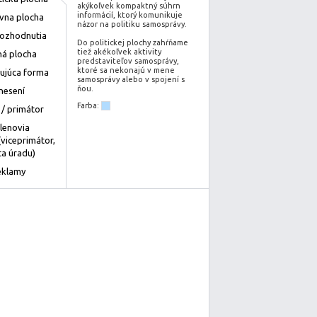
akýkoľvek kompaktný súhrn
informácií, ktorý komunikuje
ívna plocha
názor na politiku samosprávy.
rozhodnutia
Do politickej plochy zahŕňame
tiež akékoľvek aktivity
á plocha
predstaviteľov samosprávy,
ktoré sa nekonajú v mene
ujúca forma
samosprávy alebo v spojení s
ňou.
nesení
Farba:
 / primátor
členovia
(viceprimátor,
a úradu)
eklamy