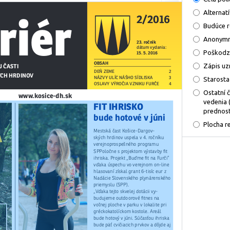
Alternat
Budúce 
Anonymn
Poškodz
Zápis uz
Starosta
Ostatní 
vedenia 
prednost
Plocha r