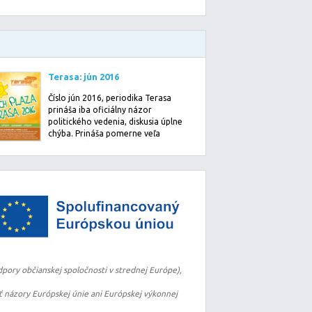
Terasa: jún 2016
Číslo jún 2016, periodika Terasa
prináša iba oficiálny názor
politického vedenia, diskusia úplne
chýba. Prináša pomerne veľa
informácií o činn…
pory občianskej spoločnosti v strednej Európe),
 názory Európskej únie ani Európskej výkonnej