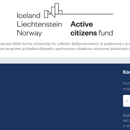
ospráve (With Active Citizenship for a Better Selfgovernment)’ je podporený z pro
 programu je Nadácia Ekopolis v partnerstve s Nadáciou otvorenej spoločnosti B
Ko
Por
org
Bajk
tel:
e-ma