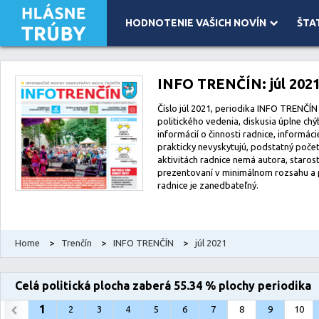
HODNOTENIE VAŠICH NOVÍN
ŠTA
Leaflet
| Map data ©
OpenStreetMap
contributors, Imagery ©
Mapbox
INFO TRENČÍN: júl 202
Číslo júl 2021, periodika INFO TRENČÍN 
politického vedenia, diskusia úplne ch
informácií o činnosti radnice, informác
prakticky nevyskytujú, podstatný počet
aktivitách radnice nemá autora, staro
prezentovaní v minimálnom rozsahu a p
radnice je zanedbateľný.
Home
>
Trenčín
>
INFO TRENČÍN
>
júl 2021
Celá politická plocha zaberá 55.34 % plochy periodika
1
2
3
4
5
6
7
8
9
10