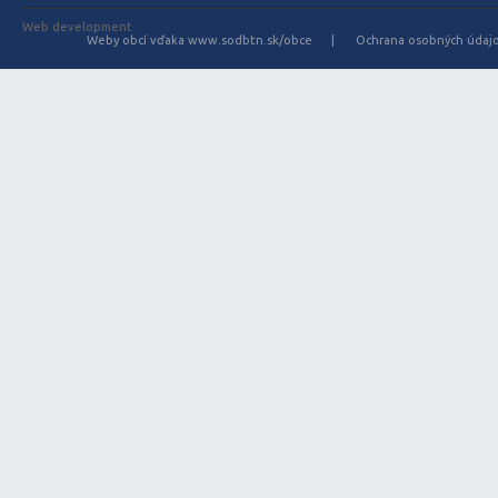
Web development
Weby obcí vďaka www.sodbtn.sk/obce
Ochrana osobných údaj