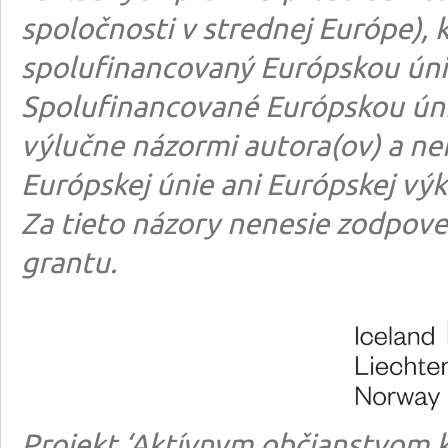
spoločnosti v strednej Európe), k
spolufinancovaný Európskou úni
Spolufinancované Európskou úni
výlučne názormi autora(ov) a n
Európskej únie ani Európskej výk
Za tieto názory nenesie zodpove
grantu.
Projekt ‘Aktívnym občianstvom k