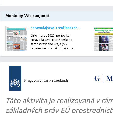
Mohlo by Vás zaujímať
Spravodajstvo Trenčianskeho samosprávneho kraja (My regionálne noviny): marec 2020
Číslo marec 2020, periodika
Spravodajstvo Trenčianskeho
samosprávneho kraja (My
regionálne noviny) prináša iba
oficiálny názor politického ved…
Táto aktivita je realizovaná v 
základných práv EÚ prostredníct