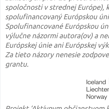
spoločnosti v strednej Európe), k
spolufinancovaný Európskou úni
Spolufinancované Európskou úni
výlučne názormi autora(ov) a n
Európskej únie ani Európskej výk
Za tieto názory nenesie zodpove
grantu.
Projekt ‘Aktívnym občianstvom k