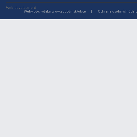
Web development
Weby obcí vďaka www.sodbtn.sk/obce
Ochrana osobných údaj