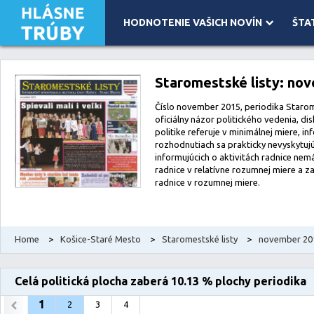
HODNOTENIE VAŠICH NOVÍN
ŠTA
Leaflet
| Map data ©
OpenStreetMap
contributors, Imagery ©
Mapbox
Staromestské listy: no
Číslo november 2015, periodika Starome
oficiálny názor politického vedenia, di
politike referuje v minimálnej miere, i
rozhodnutiach sa prakticky nevyskytuj
informujúcich o aktivitách radnice nem
radnice v relatívne rozumnej miere a z
radnice v rozumnej miere.
Home
>
Košice-Staré Mesto
>
Staromestské listy
>
november 20
Celá politická plocha zaberá 10.13 % plochy periodika
1
2
3
4