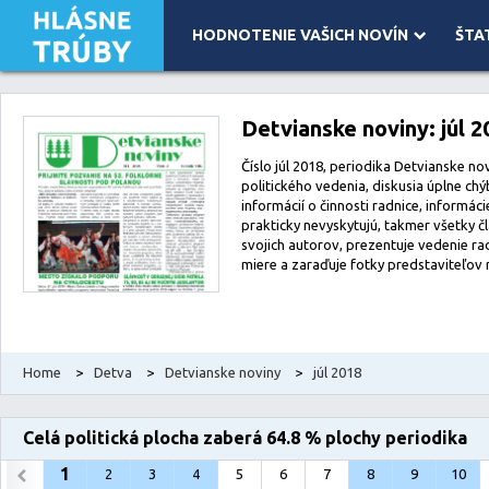
HODNOTENIE VAŠICH NOVÍN
ŠTA
Leaflet
| Map data ©
OpenStreetMap
contributors, Imagery ©
Mapbox
Detvianske noviny: júl 2
Číslo júl 2018, periodika Detvianske nov
politického vedenia, diskusia úplne ch
informácií o činnosti radnice, informác
prakticky nevyskytujú, takmer všetky č
svojich autorov, prezentuje vedenie ra
miere a zaraďuje fotky predstaviteľov 
Home
>
Detva
>
Detvianske noviny
>
júl 2018
Celá politická plocha zaberá 64.8 % plochy periodika
1
2
3
4
5
6
7
8
9
10