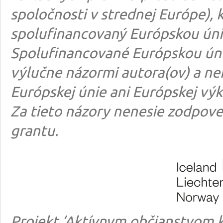
spoločnosti v strednej Európe), k
spolufinancovaný Európskou úni
Spolufinancované Európskou úni
výlučne názormi autora(ov) a n
Európskej únie ani Európskej výk
Za tieto názory nenesie zodpove
grantu.
Projekt ‘Aktívnym občianstvom k