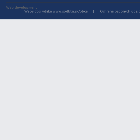
Web development
Weby obcí vďaka www.sodbtn.sk/obce
Ochrana osobných údaj