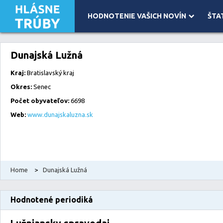
HODNOTENIE VAŠICH NOVÍN
ŠTA
Leaflet
| Map data ©
OpenStreetMap
contributors, Imagery ©
Mapbox
Dunajská Lužná
Kraj:
Bratislavský kraj
Okres:
Senec
Počet obyvateľov:
6698
Web:
www.dunajskaluzna.sk
Home
>
Dunajská Lužná
Hodnotené periodiká