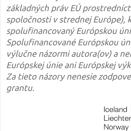
základných práv EÚ prostredníct
spoločnosti v strednej Európe), k
spolufinancovaný Európskou úni
Spolufinancované Európskou úni
výlučne názormi autora(ov) a n
Európskej únie ani Európskej výk
Za tieto názory nenesie zodpove
grantu.