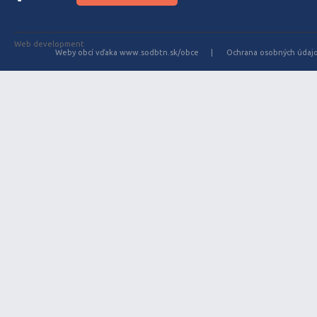
Web development
Weby obcí vďaka www.sodbtn.sk/obce
Ochrana osobných údaj