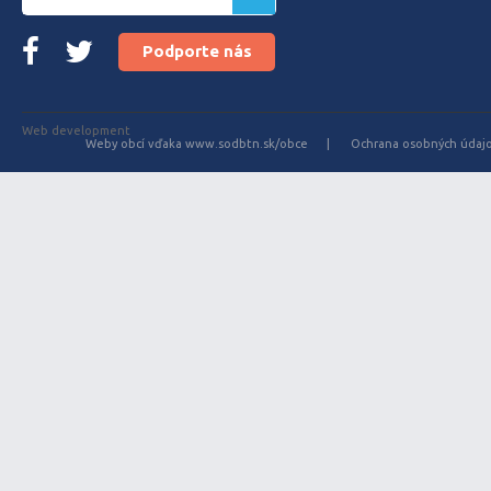
Podporte nás
Web development
Weby obcí vďaka www.sodbtn.sk/obce
Ochrana osobných údaj