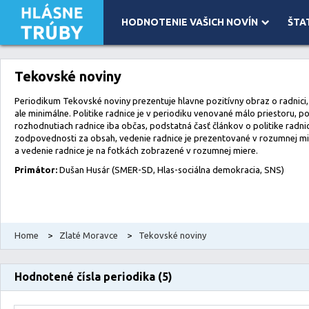
HODNOTENIE VAŠICH NOVÍN
ŠTA
Leaflet
| Map data ©
OpenStreetMap
contributors, Imagery ©
Mapbox
Tekovské noviny
Periodikum Tekovské noviny prezentuje hlavne pozitívny obraz o radnici,
ale minimálne. Politike radnice je v periodiku venované málo priestoru, p
rozhodnutiach radnice iba občas, podstatná časť článkov o politike radn
zodpovednosti za obsah, vedenie radnice je prezentované v rozumnej 
a vedenie radnice je na fotkách zobrazené v rozumnej miere.
Primátor:
Dušan Husár (SMER-SD, Hlas-sociálna demokracia, SNS)
Home
>
Zlaté Moravce
>
Tekovské noviny
Hodnotené čísla periodika (5)