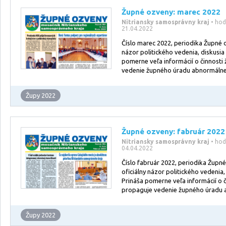
Župné ozveny: marec 2022
Nitriansky samosprávny kraj
• ho
21.04.2022
Číslo marec 2022, periodika Župné o
názor politického vedenia, diskusia
pomerne veľa informácií o činnosti
vedenie župného úradu abnormálne
Župy 2022
Župné ozveny: fabruár 2022
Nitriansky samosprávny kraj
• ho
04.04.2022
Číslo fabruár 2022, periodika Župné
oficiálny názor politického vedenia,
Prináša pomerne veľa informácií o 
propaguje vedenie župného úradu 
Župy 2022