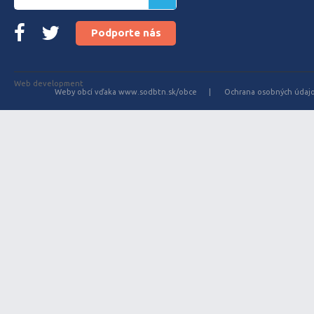
Podporte nás
Web development
Weby obcí vďaka www.sodbtn.sk/obce
Ochrana osobných údaj