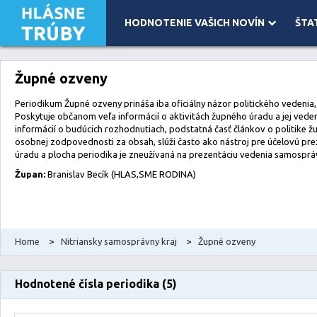
HODNOTENIE VAŠICH NOVÍN
ŠTA
Leaflet
| Map data ©
OpenStreetMap
contributors, Imagery ©
Mapbox
Župné ozveny
Periodikum Župné ozveny prináša iba oficiálny názor politického vedenia,
Poskytuje občanom veľa informácií o aktivitách župného úradu a jej vede
informácií o budúcich rozhodnutiach, podstatná časť článkov o politike 
osobnej zodpovednosti za obsah, slúži často ako nástroj pre účelovú pr
úradu a plocha periodika je zneužívaná na prezentáciu vedenia samosprá
Župan:
Branislav Becík (HLAS,SME RODINA)
Home
>
Nitriansky samosprávny kraj
>
Župné ozveny
Hodnotené čísla periodika (5)