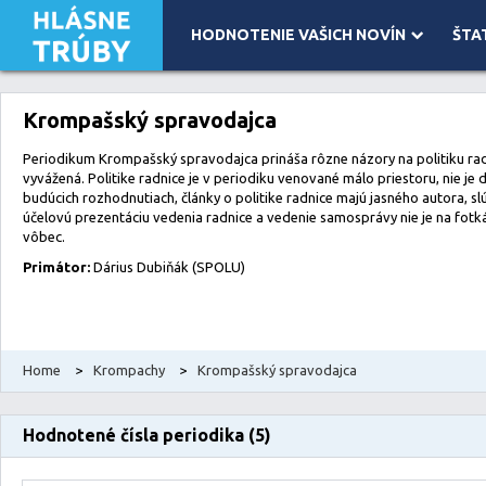
HODNOTENIE VAŠICH NOVÍN
ŠTA
Leaflet
| Map data ©
OpenStreetMap
contributors, Imagery ©
Mapbox
Krompašský spravodajca
Periodikum Krompašský spravodajca prináša rôzne názory na politiku rad
vyvážená. Politike radnice je v periodiku venované málo priestoru, nie j
budúcich rozhodnutiach, články o politike radnice majú jasného autora, slú
účelovú prezentáciu vedenia radnice a vedenie samosprávy nie je na fo
vôbec.
Primátor:
Dárius Dubiňák (SPOLU)
Home
>
Krompachy
>
Krompašský spravodajca
Hodnotené čísla periodika (5)