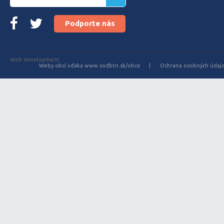
Podporte nás
Web development
Weby obcí vďaka www.sodbtn.sk/obce
Ochrana osobných údaj