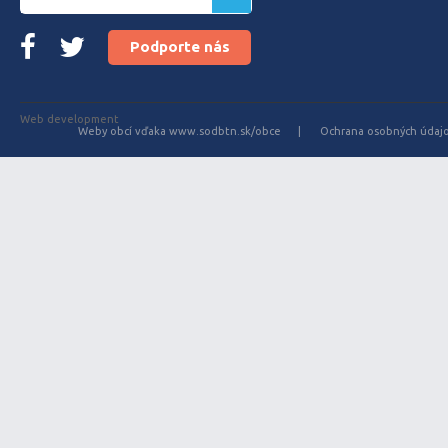
Podporte nás
Web development
Weby obcí vďaka www.sodbtn.sk/obce
Ochrana osobných údaj