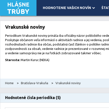
HODNOTENIE VAŠICH NOVÍN
ŠTA
Leaflet
| Map data ©
OpenStreetMap
contributors, Imagery ©
Mapbox
Vrakunské noviny
Periodikum Vrakunské noviny prináša iba oficiálny názor politického veden
Poskytuje občanom veľa informácií o aktivitách radnice a jej vedenia, pos
rozhodnutiach radnice iba občas, podstatná časť článkov o politike radn
zodpovednosti za obsah, vedenie radnice je prezentované v rozumnej 
a vedenie samosprávy nie je na fotkách zobrazované takmer vôbec.
Starosta:
Martin Kuruc (NEKA)
Home
>
Bratislava-Vrakuňa
>
Vrakunské noviny
Hodnotené čísla periodika (5)