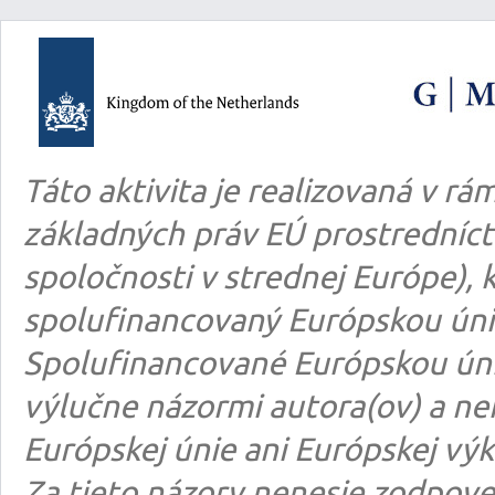
Táto aktivita je realizovaná v 
základných práv EÚ prostredníct
spoločnosti v strednej Európe), k
spolufinancovaný Európskou úni
Spolufinancované Európskou úni
výlučne názormi autora(ov) a n
Európskej únie ani Európskej výk
Za tieto názory nenesie zodpove