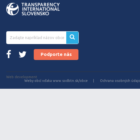
Podporte nás
Web development
Weby obcí vďaka www.sodbtn.sk/obce
Ochrana osobných údaj