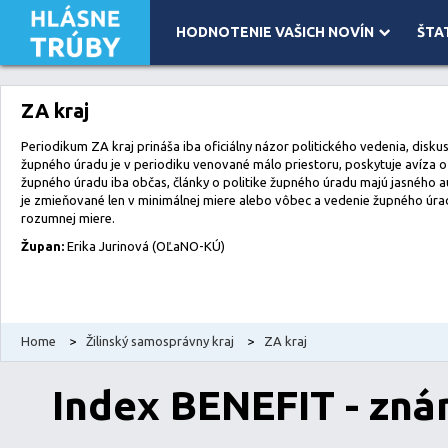
HODNOTENIE VAŠICH NOVÍN
ŠTA
Leaflet
| Map data ©
OpenStreetMap
contributors, Imagery ©
Mapbox
ZA kraj
Periodikum ZA kraj prináša iba oficiálny názor politického vedenia, diskus
župného úradu je v periodiku venované málo priestoru, poskytuje avíza 
župného úradu iba občas, články o politike župného úradu majú jasného 
je zmieňované len v minimálnej miere alebo vôbec a vedenie župného úra
rozumnej miere.
Župan:
Erika Jurinová (OĽaNO-KÚ)
Home
>
Žilinský samosprávny kraj
>
ZA kraj
Index BENEFIT - zná