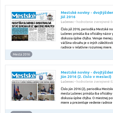
Mestské noviny - dvojtýžde
júl 2016
Lučenec
• hodnotenie zverejnené 0
Číslo júl 2016, periodika Mestské n
Lučenec prináša iba oficiálny názor 
diskusia úplne chýba. Venuje menej p
väčšina obsahu je o iných záležitos
radnice v relatívne rozumnej miere.
Mestá 2016
Mestské noviny - dvojtýžde
jún 2016 (2. číslo v mesiaci)
Lučenec
• hodnotenie zverejnené 0
Číslo jún 2016 (2), periodika Mestsk
mesta Lučenec prináša iba oficiálny
diskusia úplne chýba. O miestnej pol
miere a prezentuje vedenie radnice 