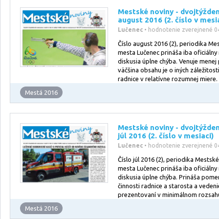
Mestské noviny - dvojtýžde
august 2016 (2. číslo v mesi
Lučenec
• hodnotenie zverejnené 0
Číslo august 2016 (2), periodika Me
mesta Lučenec prináša iba oficiálny
diskusia úplne chýba. Venuje menej p
väčšina obsahu je o iných záležitos
radnice v relatívne rozumnej miere.
Mestá 2016
Mestské noviny - dvojtýžde
júl 2016 (2. číslo v mesiaci)
Lučenec
• hodnotenie zverejnené 0
Číslo júl 2016 (2), periodika Mestsk
mesta Lučenec prináša iba oficiálny
diskusia úplne chýba. Prináša pomer
činnosti radnice a starosta a vede
prezentovaní v minimálnom rozsah
Mestá 2016