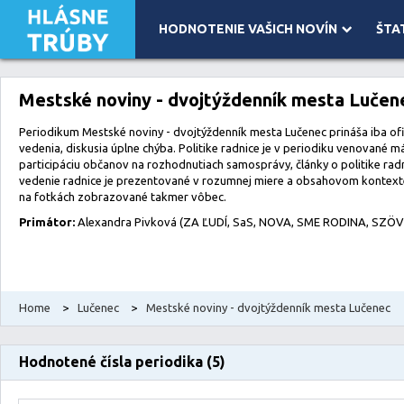
HODNOTENIE VAŠICH NOVÍN
ŠTA
Leaflet
| Map data ©
OpenStreetMap
contributors, Imagery ©
Mapbox
Mestské noviny - dvojtýždenník mesta Lučen
Periodikum Mestské noviny - dvojtýždenník mesta Lučenec prináša iba ofi
vedenia, diskusia úplne chýba. Politike radnice je v periodiku venované má
participáciu občanov na rozhodnutiach samosprávy, články o politike rad
vedenie radnice je prezentované v rozumnej miere a obsahovom kontexte
na fotkách zobrazované takmer vôbec.
Primátor:
Alexandra Pivková (ZA ĽUDÍ, SaS, NOVA, SME RODINA, SZÖ
Home
>
Lučenec
>
Mestské noviny - dvojtýždenník mesta Lučenec
Hodnotené čísla periodika (5)