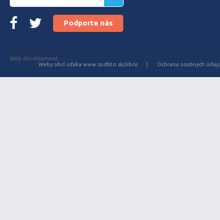
Podporte nás
Web development
Weby obcí vďaka www.sodbtn.sk/obce
Ochrana osobných údaj