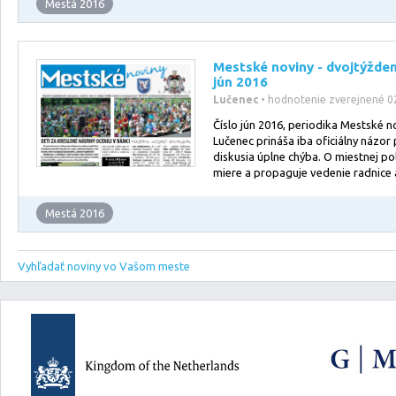
Mestá 2016
Mestské noviny - dvojtýžde
jún 2016
Lučenec
• hodnotenie zverejnené 0
Číslo jún 2016, periodika Mestské n
Lučenec prináša iba oficiálny názor 
diskusia úplne chýba. O miestnej pol
miere a propaguje vedenie radnice
Mestá 2016
Vyhľadať noviny vo Vašom meste