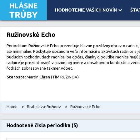
HODNOTENIE VAŠICH NOVÍN
ŠTA
Leaflet
| Map data ©
OpenStreetMap
contributors, Imagery ©
Mapbox
Ružinovské Echo
Periodikum Ružinovské Echo prezentuje hlavne pozitívny obraz o radnici,
ale minimálne. Poskytuje občanom veľa informácií o aktivitách radnice a j
budúcich rozhodnutiach radnice iba občas, články o politike radnice majú
radnice je prezentované v rozumnej miere a obsahovom kontexte a veden
fotkách zobrazované takmer vôbec.
Starosta:
Martin Chren (TÍM RUŽINOV)
Home
>
Bratislava-Ružinov
>
Ružinovské Echo
Hodnotené čísla periodika (5)