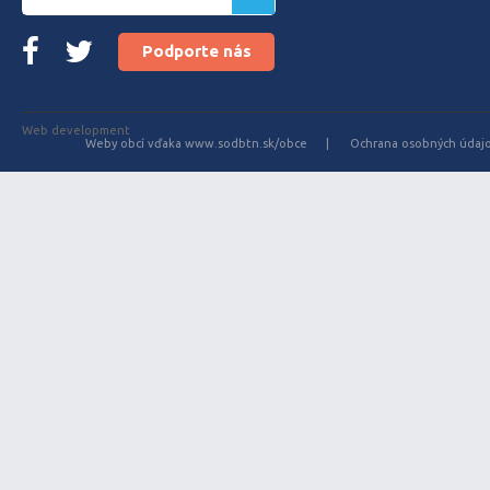
Podporte nás
Web development
Weby obcí vďaka www.sodbtn.sk/obce
Ochrana osobných údaj